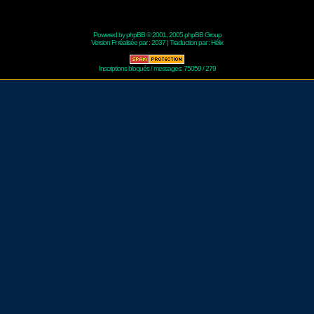
Powered by
phpBB
© 2001, 2005 phpBB Group
Version Fr réalisée par :
2037
| Traduction par :
Hélix
Inscriptions bloqués / messages: 75059 / 279