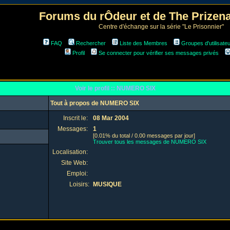
Forums du rÔdeur et de The Prize
Centre d'échange sur la série "Le Prisonnier"
FAQ
Rechercher
Liste des Membres
Groupes d'utilisate
Profil
Se connecter pour vérifier ses messages privés
Voir le profil :: NUMERO SIX
Tout à propos de NUMERO SIX
Inscrit le:
08 Mar 2004
Messages:
1
[0.01% du total / 0.00 messages par jour]
Trouver tous les messages de NUMERO SIX
Localisation:
Site Web:
Emploi:
Loisirs:
MUSIQUE