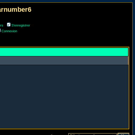
narnumber6
urs
S'enregistrer
Connexion