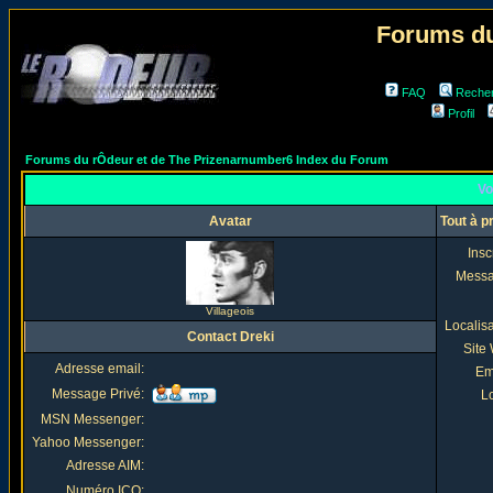
Forums du
FAQ
Reche
Profil
Forums du rÔdeur et de The Prizenarnumber6 Index du Forum
Vo
Avatar
Tout à p
Insc
Mess
Villageois
Localis
Contact Dreki
Site
Adresse email:
Em
Message Privé:
Lo
MSN Messenger:
Yahoo Messenger:
Adresse AIM:
Numéro ICQ: