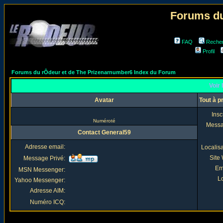
Forums du
FAQ
Reche
Profil
Forums du rÔdeur et de The Prizenarnumber6 Index du Forum
Voir 
Avatar
Tout à p
Insc
Numéroté
Mess
Contact General59
Adresse email:
Localis
Site
Message Privé:
Em
MSN Messenger:
Lo
Yahoo Messenger:
Adresse AIM:
Numéro ICQ: