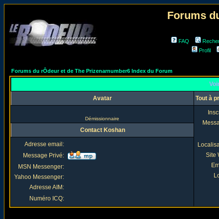
Forums du
FAQ
Reche
Profil
Forums du rÔdeur et de The Prizenarnumber6 Index du Forum
Voi
Avatar
Tout à 
Insc
Démissionnaire
Mess
Contact Koshan
Adresse email:
Localis
Site
Message Privé:
Em
MSN Messenger:
Lo
Yahoo Messenger:
Adresse AIM:
Numéro ICQ: