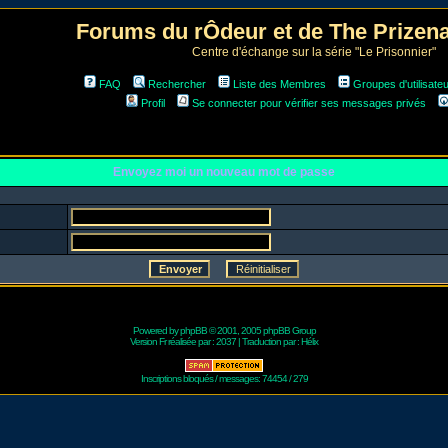
Forums du rÔdeur et de The Prize
Centre d'échange sur la série "Le Prisonnier"
FAQ
Rechercher
Liste des Membres
Groupes d'utilisate
Profil
Se connecter pour vérifier ses messages privés
Envoyez moi un nouveau mot de passe
Powered by
phpBB
© 2001, 2005 phpBB Group
Version Fr réalisée par :
2037
| Traduction par :
Hélix
Inscriptions bloqués / messages: 74454 / 279