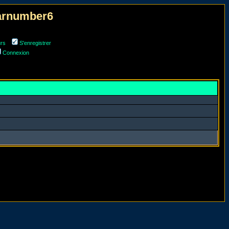
narnumber6
urs
S'enregistrer
Connexion