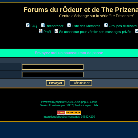
Forums du rÔdeur et de The Prize
Centre d'échange sur la série "Le Prisonnier"
FAQ
Rechercher
Liste des Membres
Groupes d'utilisate
Profil
Se connecter pour vérifier ses messages privés
Envoyez moi un nouveau mot de passe
Powered by
phpBB
© 2001, 2005 phpBB Group
Version Fr réalisée par :
2037
| Traduction par :
Hélix
Inscriptions bloqués / messages: 74882 / 279