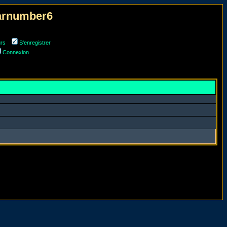
narnumber6
urs
S'enregistrer
Connexion