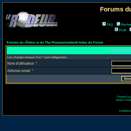
Forums du
FAQ
Reche
Profil
Forums du rÔdeur et de The Prizenarnumber6 Index du Forum
Envoyez mo
Les champs marqué d'un * sont obligatoires
Nom d'utilisateur: *
Adresse email: *
Powered by
Version Fr réal
Inscriptio