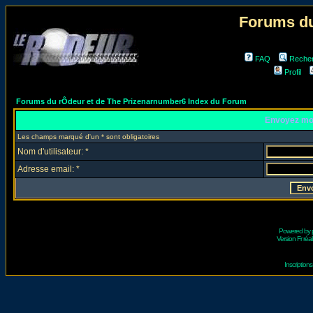
Forums du
FAQ
Reche
Profil
Forums du rÔdeur et de The Prizenarnumber6 Index du Forum
Envoyez mo
Les champs marqué d'un * sont obligatoires
Nom d'utilisateur: *
Adresse email: *
Powered by
Version Fr réal
Inscriptio