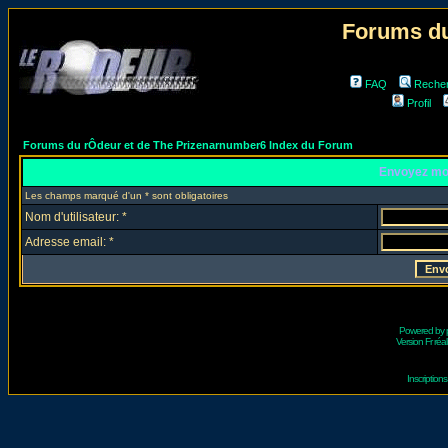
Forums du
FAQ
Reche
Profil
Forums du rÔdeur et de The Prizenarnumber6 Index du Forum
Envoyez mo
Les champs marqué d'un * sont obligatoires
Nom d'utilisateur: *
Adresse email: *
Powered by
Version Fr réal
Inscriptio