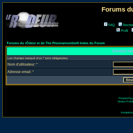
Forums du
FAQ
Reche
Profil
Forums du rÔdeur et de The Prizenarnumber6 Index du Forum
Envoyez mo
Les champs marqué d'un * sont obligatoires
Nom d'utilisateur: *
Adresse email: *
Powered by
Version Fr réal
Inscriptio