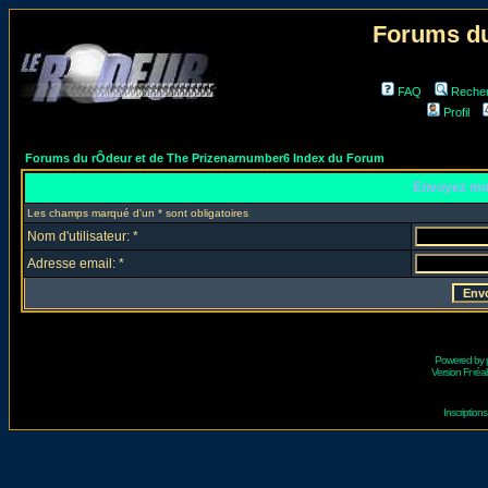
Forums du
FAQ
Reche
Profil
Forums du rÔdeur et de The Prizenarnumber6 Index du Forum
Envoyez mo
Les champs marqué d'un * sont obligatoires
Nom d'utilisateur: *
Adresse email: *
Powered by
Version Fr réal
Inscriptio