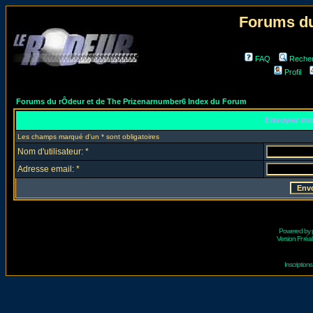
Forums du
FAQ
Reche
Profil
Forums du rÔdeur et de The Prizenarnumber6 Index du Forum
Envoyez mo
Les champs marqué d'un * sont obligatoires
Nom d'utilisateur: *
Adresse email: *
Powered by
Version Fr réal
Inscriptio