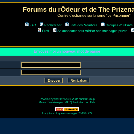
Forums du rÔdeur et de The Prize
Centre d'échange sur la série "Le Prisonnier"
FAQ
Rechercher
Liste des Membres
Groupes d'utilisate
Profil
Se connecter pour vérifier ses messages privés
Envoyez moi un nouveau mot de passe
Powered by
phpBB
© 2001, 2005 phpBB Group
Version Fr réalisée par :
2037
| Traduction par :
Hélix
Inscriptions bloqués / messages: 74468 / 279