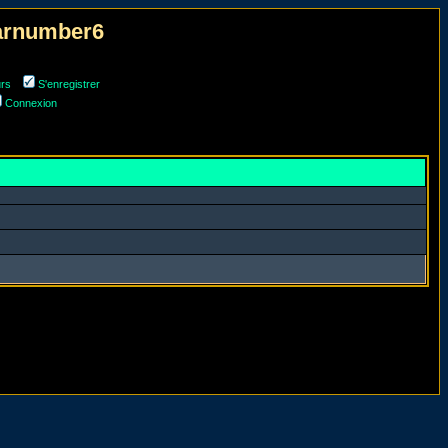
narnumber6
urs
S'enregistrer
Connexion