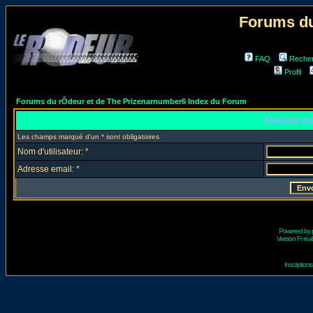
Forums du
FAQ
Reche
Profil
Forums du rÔdeur et de The Prizenarnumber6 Index du Forum
Envoyez mo
Les champs marqué d'un * sont obligatoires
Nom d'utilisateur: *
Adresse email: *
Powered by
Version Fr réal
Inscriptio