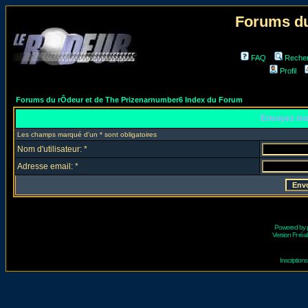
Forums du
FAQ
Reche
Profil
Forums du rÔdeur et de The Prizenarnumber6 Index du Forum
Envoyez mo
Les champs marqué d'un * sont obligatoires
Nom d'utilisateur: *
Adresse email: *
Powered by
Version Fr réal
Inscriptio