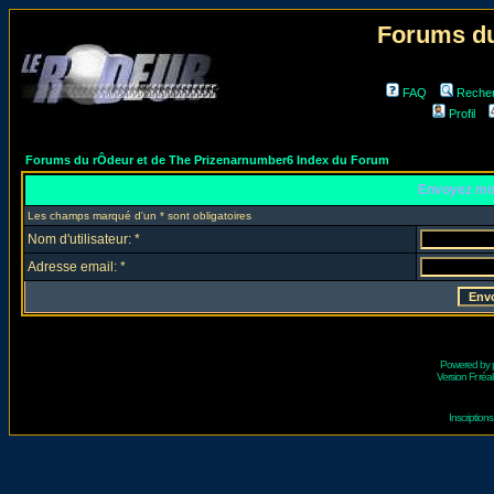
Forums du
FAQ
Reche
Profil
Forums du rÔdeur et de The Prizenarnumber6 Index du Forum
Envoyez mo
Les champs marqué d'un * sont obligatoires
Nom d'utilisateur: *
Adresse email: *
Powered by
Version Fr réal
Inscriptio