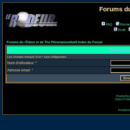
Forums du
FAQ
Reche
Profil
Forums du rÔdeur et de The Prizenarnumber6 Index du Forum
Envoyez mo
Les champs marqué d'un * sont obligatoires
Nom d'utilisateur: *
Adresse email: *
Powered by
Version Fr réal
Inscriptio