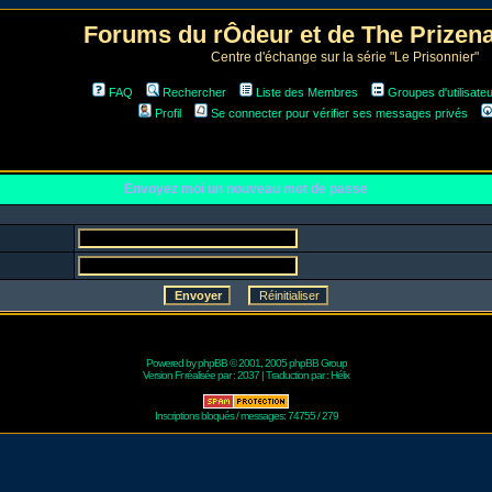
Forums du rÔdeur et de The Prize
Centre d'échange sur la série "Le Prisonnier"
FAQ
Rechercher
Liste des Membres
Groupes d'utilisate
Profil
Se connecter pour vérifier ses messages privés
Envoyez moi un nouveau mot de passe
Powered by
phpBB
© 2001, 2005 phpBB Group
Version Fr réalisée par :
2037
| Traduction par :
Hélix
Inscriptions bloqués / messages: 74755 / 279