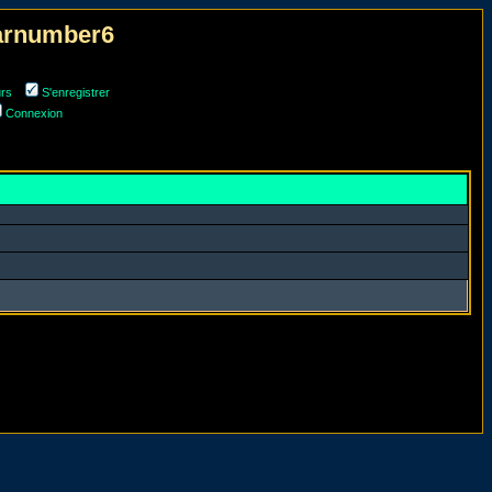
narnumber6
urs
S'enregistrer
Connexion