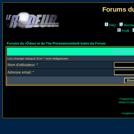
Forums du
FAQ
Reche
Profil
Forums du rÔdeur et de The Prizenarnumber6 Index du Forum
Envoyez mo
Les champs marqué d'un * sont obligatoires
Nom d'utilisateur: *
Adresse email: *
Powered by
Version Fr réal
Inscriptio