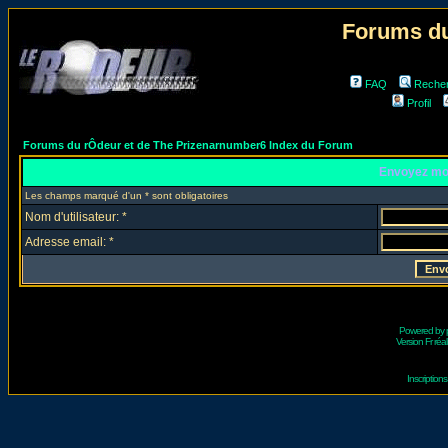
Forums du
FAQ
Reche
Profil
Forums du rÔdeur et de The Prizenarnumber6 Index du Forum
Envoyez mo
Les champs marqué d'un * sont obligatoires
Nom d'utilisateur: *
Adresse email: *
Powered by
Version Fr réal
Inscriptio