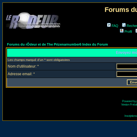
Forums du
FAQ
Reche
Profil
Forums du rÔdeur et de The Prizenarnumber6 Index du Forum
Envoyez mo
Les champs marqué d'un * sont obligatoires
Nom d'utilisateur: *
Adresse email: *
Powered by
Version Fr réal
Inscriptio