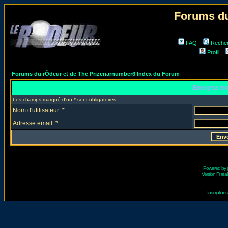
Forums du
FAQ
Reche
Profil
Forums du rÔdeur et de The Prizenarnumber6 Index du Forum
Envoyez mo
Les champs marqué d'un * sont obligatoires
Nom d'utilisateur: *
Adresse email: *
Powered by
Version Fr réal
Inscriptio