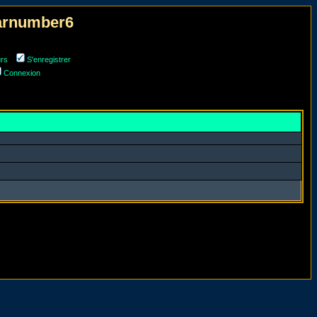
narnumber6
urs
S'enregistrer
Connexion