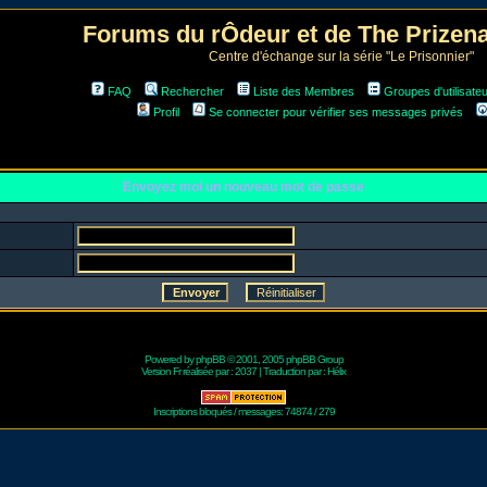
Forums du rÔdeur et de The Prize
Centre d'échange sur la série "Le Prisonnier"
FAQ
Rechercher
Liste des Membres
Groupes d'utilisate
Profil
Se connecter pour vérifier ses messages privés
Envoyez moi un nouveau mot de passe
Powered by
phpBB
© 2001, 2005 phpBB Group
Version Fr réalisée par :
2037
| Traduction par :
Hélix
Inscriptions bloqués / messages: 74874 / 279