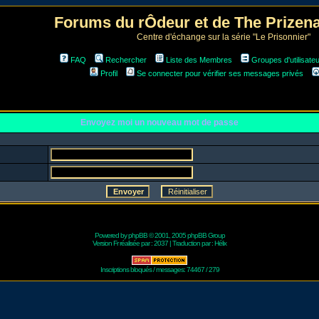
Forums du rÔdeur et de The Prize
Centre d'échange sur la série "Le Prisonnier"
FAQ
Rechercher
Liste des Membres
Groupes d'utilisate
Profil
Se connecter pour vérifier ses messages privés
Envoyez moi un nouveau mot de passe
Powered by
phpBB
© 2001, 2005 phpBB Group
Version Fr réalisée par :
2037
| Traduction par :
Hélix
Inscriptions bloqués / messages: 74467 / 279