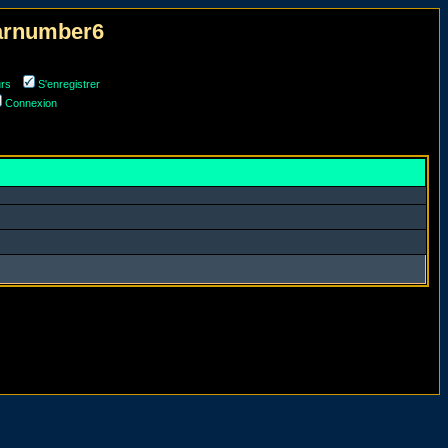
narnumber6
urs
S'enregistrer
Connexion