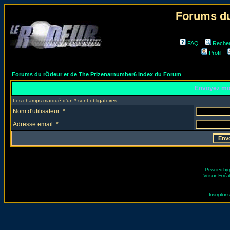
Forums du
FAQ
Reche
Profil
Forums du rÔdeur et de The Prizenarnumber6 Index du Forum
Envoyez mo
Les champs marqué d'un * sont obligatoires
Nom d'utilisateur: *
Adresse email: *
Powered by
Version Fr réal
Inscriptio