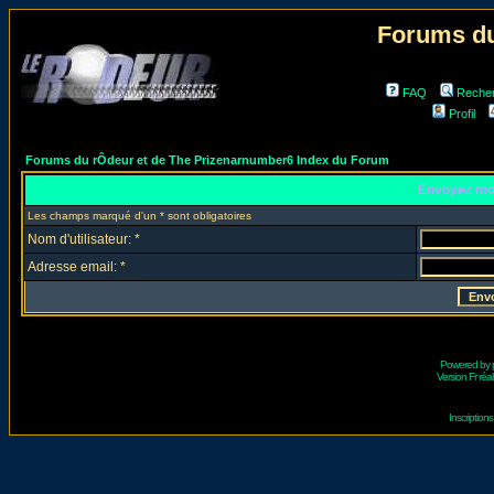
Forums du
FAQ
Reche
Profil
Forums du rÔdeur et de The Prizenarnumber6 Index du Forum
Envoyez mo
Les champs marqué d'un * sont obligatoires
Nom d'utilisateur: *
Adresse email: *
Powered by
Version Fr réal
Inscriptio