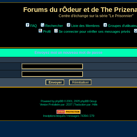
Forums du rÔdeur et de The Prize
Centre d'échange sur la série "Le Prisonnier"
FAQ
Rechercher
Liste des Membres
Groupes d'utilisate
Profil
Se connecter pour vérifier ses messages privés
Envoyez moi un nouveau mot de passe
Powered by
phpBB
© 2001, 2005 phpBB Group
Version Fr réalisée par :
2037
| Traduction par :
Hélix
Inscriptions bloqués / messages: 74394 / 279