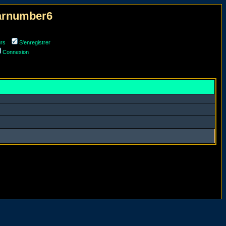
narnumber6
urs
S'enregistrer
Connexion