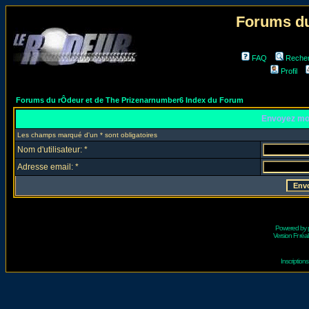
Forums du
FAQ
Reche
Profil
Forums du rÔdeur et de The Prizenarnumber6 Index du Forum
Envoyez mo
Les champs marqué d'un * sont obligatoires
Nom d'utilisateur: *
Adresse email: *
Powered by
Version Fr réal
Inscriptio