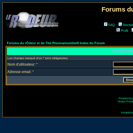
Forums du
FAQ
Reche
Profil
Forums du rÔdeur et de The Prizenarnumber6 Index du Forum
Envoyez mo
Les champs marqué d'un * sont obligatoires
Nom d'utilisateur: *
Adresse email: *
Powered by
Version Fr réal
Inscriptio