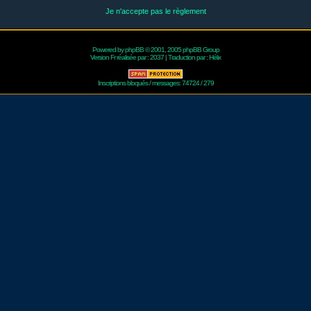
Je n'accepte pas le règlement
Powered by
phpBB
© 2001, 2005 phpBB Group
Version Fr réalisée par :
2037
| Traduction par :
Hélix
Inscriptions bloqués / messages: 74724 / 279