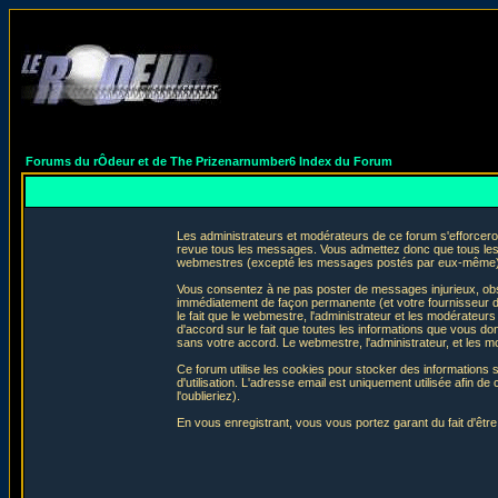
Forums du rÔdeur et de The Prizenarnumber6 Index du Forum
Les administrateurs et modérateurs de ce forum s'efforceron
revue tous les messages. Vous admettez donc que tous les 
webmestres (excepté les messages postés par eux-même) e
Vous consentez à ne pas poster de messages injurieux, obscè
immédiatement de façon permanente (et votre fournisseur d'
le fait que le webmestre, l'administrateur et les modérateurs 
d'accord sur le fait que toutes les informations que vous 
sans votre accord. Le webmestre, l'administrateur, et les m
Ce forum utilise les cookies pour stocker des informations 
d'utilisation. L'adresse email est uniquement utilisée afin
l'oublieriez).
En vous enregistrant, vous vous portez garant du fait d'êtr