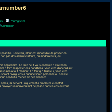
narnumber6
urs
S'enregistrer
Connexion
ossible. Toutefois, il leur est impossible de passer en
t non pas des administrateurs, ou modérateurs, ou
is applicables. Le faire peut vous conduire à être banni
er à faire respecter ces conditions. Vous êtes d'accord sur
iscussion à tout moment. En tant qu'utilisateur, vous êtes
e seront divulguées à aucune tierce personne ou société
tique conduit à l'accès de ces données.
après, ils servent uniquement à améliorer le confort
 vous envoyer un nouveau mot de passe dans la cas où vous