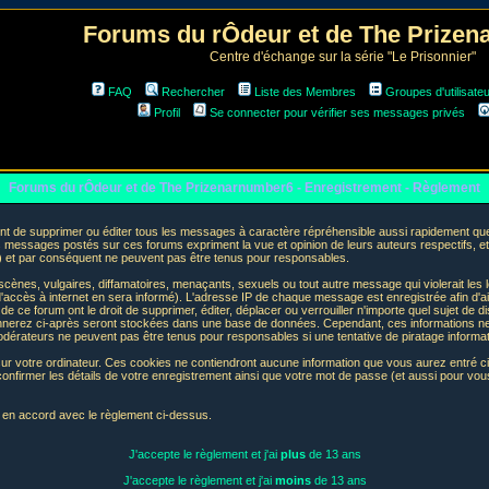
Forums du rÔdeur et de The Prize
Centre d'échange sur la série "Le Prisonnier"
FAQ
Rechercher
Liste des Membres
Groupes d'utilisate
Profil
Se connecter pour vérifier ses messages privés
Forums du rÔdeur et de The Prizenarnumber6 - Enregistrement - Règlement
t de supprimer ou éditer tous les messages à caractère répréhensible aussi rapidement que p
messages postés sur ces forums expriment la vue et opinion de leurs auteurs respectifs, e
t par conséquent ne peuvent pas être tenus pour responsables.
nes, vulgaires, diffamatoires, menaçants, sexuels ou tout autre message qui violerait les lo
accès à internet en sera informé). L'adresse IP de chaque message est enregistrée afin d'aid
de ce forum ont le droit de supprimer, éditer, déplacer ou verrouiller n'importe quel sujet de d
donnerez ci-après seront stockées dans une base de données. Cependant, ces informations n
odérateurs ne peuvent pas être tenus pour responsables si une tentative de piratage informa
sur votre ordinateur. Ces cookies ne contiendront aucune information que vous aurez entré ci-
 de confirmer les détails de votre enregistrement ainsi que votre mot de passe (et aussi pour
e en accord avec le règlement ci-dessus.
J'accepte le règlement et j'ai
plus
de 13 ans
J'accepte le règlement et j'ai
moins
de 13 ans