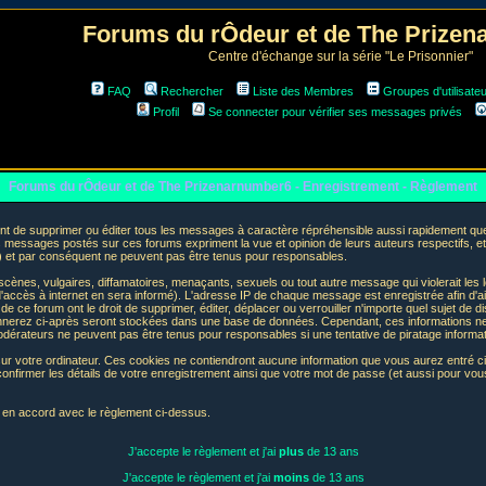
Forums du rÔdeur et de The Prize
Centre d'échange sur la série "Le Prisonnier"
FAQ
Rechercher
Liste des Membres
Groupes d'utilisate
Profil
Se connecter pour vérifier ses messages privés
Forums du rÔdeur et de The Prizenarnumber6 - Enregistrement - Règlement
t de supprimer ou éditer tous les messages à caractère répréhensible aussi rapidement que p
messages postés sur ces forums expriment la vue et opinion de leurs auteurs respectifs, e
t par conséquent ne peuvent pas être tenus pour responsables.
nes, vulgaires, diffamatoires, menaçants, sexuels ou tout autre message qui violerait les lo
accès à internet en sera informé). L'adresse IP de chaque message est enregistrée afin d'aid
de ce forum ont le droit de supprimer, éditer, déplacer ou verrouiller n'importe quel sujet de d
donnerez ci-après seront stockées dans une base de données. Cependant, ces informations n
odérateurs ne peuvent pas être tenus pour responsables si une tentative de piratage informa
sur votre ordinateur. Ces cookies ne contiendront aucune information que vous aurez entré ci-
 de confirmer les détails de votre enregistrement ainsi que votre mot de passe (et aussi pour
e en accord avec le règlement ci-dessus.
J'accepte le règlement et j'ai
plus
de 13 ans
J'accepte le règlement et j'ai
moins
de 13 ans