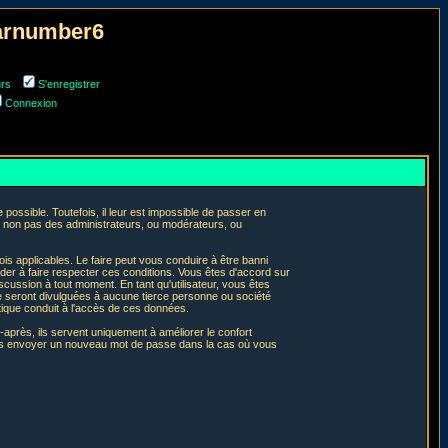
narnumber6
urs
S'enregistrer
Connexion
ossible. Toutefois, il leur est impossible de passer en
t non pas des administrateurs, ou modérateurs, ou
is applicables. Le faire peut vous conduire à être banni
er à faire respecter ces conditions. Vous êtes d'accord sur
iscussion à tout moment. En tant qu'utilisateur, vous êtes
e seront divulguées à aucune tierce personne ou société
tique conduit à l'accès de ces données.
après, ils servent uniquement à améliorer le confort
 vous envoyer un nouveau mot de passe dans la cas où vous