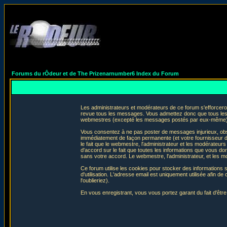
Forums du rÔdeur et de The Prizenarnumber6 Index du Forum
Les administrateurs et modérateurs de ce forum s'efforceron
revue tous les messages. Vous admettez donc que tous les 
webmestres (excepté les messages postés par eux-même) e
Vous consentez à ne pas poster de messages injurieux, obscè
immédiatement de façon permanente (et votre fournisseur d'
le fait que le webmestre, l'administrateur et les modérateurs 
d'accord sur le fait que toutes les informations que vous 
sans votre accord. Le webmestre, l'administrateur, et les m
Ce forum utilise les cookies pour stocker des informations 
d'utilisation. L'adresse email est uniquement utilisée afin
l'oublieriez).
En vous enregistrant, vous vous portez garant du fait d'êtr