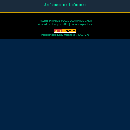
Je n'accepte pas le règlement
Powered by
phpBB
© 2001, 2005 phpBB Group
Version Fr réalisée par :
2037
| Traduction par :
Hélix
Inscriptions bloqués / messages: 74392 / 279