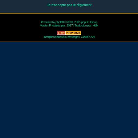
Je n'accepte pas le règlement
Powered by
phpBB
© 2001, 2005 phpBB Group
Version Fr réalisée par :
2037
| Traduction par :
Hélix
Inscriptions bloqués / messages: 74586 / 279