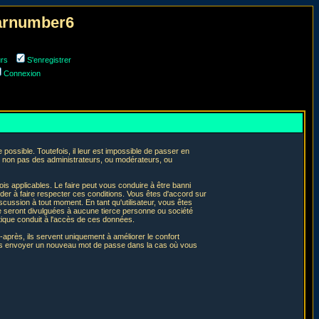
narnumber6
urs
S'enregistrer
Connexion
ossible. Toutefois, il leur est impossible de passer en
t non pas des administrateurs, ou modérateurs, ou
is applicables. Le faire peut vous conduire à être banni
er à faire respecter ces conditions. Vous êtes d'accord sur
iscussion à tout moment. En tant qu'utilisateur, vous êtes
e seront divulguées à aucune tierce personne ou société
tique conduit à l'accès de ces données.
après, ils servent uniquement à améliorer le confort
 vous envoyer un nouveau mot de passe dans la cas où vous