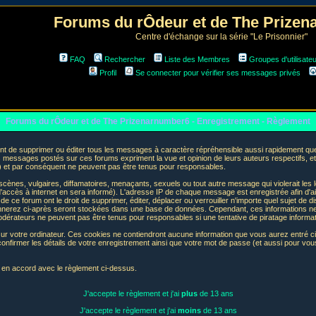
Forums du rÔdeur et de The Prize
Centre d'échange sur la série "Le Prisonnier"
FAQ
Rechercher
Liste des Membres
Groupes d'utilisate
Profil
Se connecter pour vérifier ses messages privés
Forums du rÔdeur et de The Prizenarnumber6 - Enregistrement - Règlement
t de supprimer ou éditer tous les messages à caractère répréhensible aussi rapidement que p
messages postés sur ces forums expriment la vue et opinion de leurs auteurs respectifs, e
t par conséquent ne peuvent pas être tenus pour responsables.
nes, vulgaires, diffamatoires, menaçants, sexuels ou tout autre message qui violerait les lo
accès à internet en sera informé). L'adresse IP de chaque message est enregistrée afin d'aid
de ce forum ont le droit de supprimer, éditer, déplacer ou verrouiller n'importe quel sujet de d
donnerez ci-après seront stockées dans une base de données. Cependant, ces informations n
odérateurs ne peuvent pas être tenus pour responsables si une tentative de piratage informa
sur votre ordinateur. Ces cookies ne contiendront aucune information que vous aurez entré ci-
 de confirmer les détails de votre enregistrement ainsi que votre mot de passe (et aussi pour
e en accord avec le règlement ci-dessus.
J'accepte le règlement et j'ai
plus
de 13 ans
J'accepte le règlement et j'ai
moins
de 13 ans