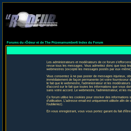
Forums du rÔdeur et de The Prizenarnumber6 Index du Forum
Les administrateurs et modérateurs de ce forum s'efforceron
revue tous les messages. Vous admettez donc que tous les 
webmestres (excepté les messages postés par eux-même) e
Vous consentez à ne pas poster de messages injurieux, obscè
immédiatement de façon permanente (et votre fournisseur d'
le fait que le webmestre, l'administrateur et les modérateurs 
d'accord sur le fait que toutes les informations que vous 
sans votre accord. Le webmestre, l'administrateur, et les m
Ce forum utilise les cookies pour stocker des informations 
d'utilisation. L'adresse email est uniquement utilisée afin
l'oublieriez).
En vous enregistrant, vous vous portez garant du fait d'êtr