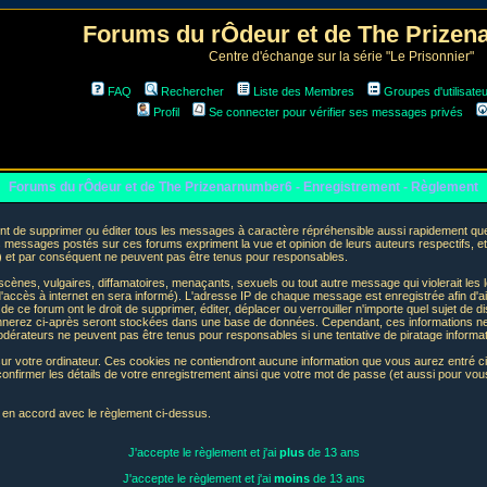
Forums du rÔdeur et de The Prize
Centre d'échange sur la série "Le Prisonnier"
FAQ
Rechercher
Liste des Membres
Groupes d'utilisate
Profil
Se connecter pour vérifier ses messages privés
Forums du rÔdeur et de The Prizenarnumber6 - Enregistrement - Règlement
t de supprimer ou éditer tous les messages à caractère répréhensible aussi rapidement que p
messages postés sur ces forums expriment la vue et opinion de leurs auteurs respectifs, e
t par conséquent ne peuvent pas être tenus pour responsables.
nes, vulgaires, diffamatoires, menaçants, sexuels ou tout autre message qui violerait les lo
accès à internet en sera informé). L'adresse IP de chaque message est enregistrée afin d'aid
de ce forum ont le droit de supprimer, éditer, déplacer ou verrouiller n'importe quel sujet de d
donnerez ci-après seront stockées dans une base de données. Cependant, ces informations n
odérateurs ne peuvent pas être tenus pour responsables si une tentative de piratage informa
sur votre ordinateur. Ces cookies ne contiendront aucune information que vous aurez entré ci-
 de confirmer les détails de votre enregistrement ainsi que votre mot de passe (et aussi pour
e en accord avec le règlement ci-dessus.
J'accepte le règlement et j'ai
plus
de 13 ans
J'accepte le règlement et j'ai
moins
de 13 ans