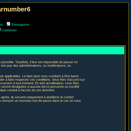
narnumber6
urs
S'enregistrer
Connexion
ossible. Toutefois, il leur est impossible de passer en
t non pas des administrateurs, ou modérateurs, ou
is applicables. Le faire peut vous conduire à être banni
er à faire respecter ces conditions. Vous êtes d'accord sur
iscussion à tout moment. En tant qu'utilisateur, vous êtes
e seront divulguées à aucune tierce personne ou société
tique conduit à l'accès de ces données.
après, ils servent uniquement à améliorer le confort
 vous envoyer un nouveau mot de passe dans la cas où vous