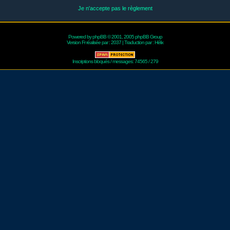
Je n'accepte pas le règlement
Powered by
phpBB
© 2001, 2005 phpBB Group
Version Fr réalisée par :
2037
| Traduction par :
Hélix
Inscriptions bloqués / messages: 74565 / 279