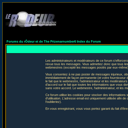
Forums du rÔdeur et de The Prizenarnumber6 Index du Forum
Les administrateurs et modérateurs de ce forum s'efforceron
revue tous les messages. Vous admettez donc que tous les 
webmestres (excepté les messages postés par eux-même) e
Vous consentez à ne pas poster de messages injurieux, obscè
immédiatement de façon permanente (et votre fournisseur d'
le fait que le webmestre, l'administrateur et les modérateurs 
d'accord sur le fait que toutes les informations que vous 
sans votre accord. Le webmestre, l'administrateur, et les m
Ce forum utilise les cookies pour stocker des informations 
d'utilisation. L'adresse email est uniquement utilisée afin
l'oublieriez).
En vous enregistrant, vous vous portez garant du fait d'êtr