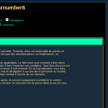
narnumber6
urs
S'enregistrer
Connexion
ossible. Toutefois, il leur est impossible de passer en
t non pas des administrateurs, ou modérateurs, ou
is applicables. Le faire peut vous conduire à être banni
er à faire respecter ces conditions. Vous êtes d'accord sur
iscussion à tout moment. En tant qu'utilisateur, vous êtes
e seront divulguées à aucune tierce personne ou société
tique conduit à l'accès de ces données.
après, ils servent uniquement à améliorer le confort
 vous envoyer un nouveau mot de passe dans la cas où vous