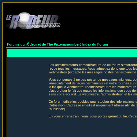
Forums du rÔdeur et de The Prizenarnumber6 Index du Forum
Les administrateurs et modérateurs de ce forum s'efforceron
revue tous les messages. Vous admettez donc que tous les 
webmestres (excepté les messages postés par eux-même) e
Vous consentez à ne pas poster de messages injurieux, obscè
immédiatement de façon permanente (et votre fournisseur d'
le fait que le webmestre, l'administrateur et les modérateurs 
d'accord sur le fait que toutes les informations que vous 
sans votre accord. Le webmestre, l'administrateur, et les m
Ce forum utilise les cookies pour stocker des informations 
d'utilisation. L'adresse email est uniquement utilisée afin
l'oublieriez).
En vous enregistrant, vous vous portez garant du fait d'êtr