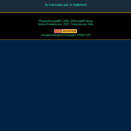
Je n'accepte pas le règlement
Powered by
phpBB
© 2001, 2005 phpBB Group
Version Fr réalisée par :
2037
| Traduction par :
Hélix
Inscriptions bloqués / messages: 74540 / 279