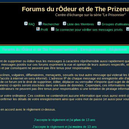
Forums du rÔdeur et de The Prize
Centre d'échange sur la série "Le Prisonnier"
FAQ
Rechercher
Liste des Membres
Groupes d'utilisate
Profil
Se connecter pour vérifier ses messages privés
Forums du rÔdeur et de The Prizenarnumber6 - Enregistrement - Règlement
t de supprimer ou éditer tous les messages à caractère répréhensible aussi rapidement que p
messages postés sur ces forums expriment la vue et opinion de leurs auteurs respectifs, e
t par conséquent ne peuvent pas être tenus pour responsables.
nes, vulgaires, diffamatoires, menaçants, sexuels ou tout autre message qui violerait les lo
accès à internet en sera informé). L'adresse IP de chaque message est enregistrée afin d'aid
de ce forum ont le droit de supprimer, éditer, déplacer ou verrouiller n'importe quel sujet de d
donnerez ci-après seront stockées dans une base de données. Cependant, ces informations n
odérateurs ne peuvent pas être tenus pour responsables si une tentative de piratage informa
sur votre ordinateur. Ces cookies ne contiendront aucune information que vous aurez entré ci-
 de confirmer les détails de votre enregistrement ainsi que votre mot de passe (et aussi pour
e en accord avec le règlement ci-dessus.
J'accepte le règlement et j'ai
plus
de 13 ans
J'accepte le règlement et j'ai
moins
de 13 ans