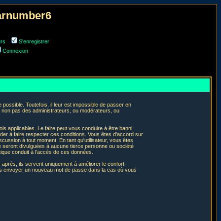
narnumber6
urs
S'enregistrer
Connexion
ossible. Toutefois, il leur est impossible de passer en
t non pas des administrateurs, ou modérateurs, ou
is applicables. Le faire peut vous conduire à être banni
er à faire respecter ces conditions. Vous êtes d'accord sur
iscussion à tout moment. En tant qu'utilisateur, vous êtes
e seront divulguées à aucune tierce personne ou société
tique conduit à l'accès de ces données.
après, ils servent uniquement à améliorer le confort
 vous envoyer un nouveau mot de passe dans la cas où vous