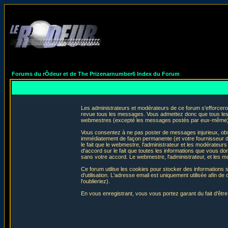
Forums du rÔdeur et de The Prizenarnumber6 Index du Forum
Les administrateurs et modérateurs de ce forum s'efforceron
revue tous les messages. Vous admettez donc que tous les 
webmestres (excepté les messages postés par eux-même) e
Vous consentez à ne pas poster de messages injurieux, obscè
immédiatement de façon permanente (et votre fournisseur d'
le fait que le webmestre, l'administrateur et les modérateurs 
d'accord sur le fait que toutes les informations que vous 
sans votre accord. Le webmestre, l'administrateur, et les m
Ce forum utilise les cookies pour stocker des informations 
d'utilisation. L'adresse email est uniquement utilisée afin
l'oublieriez).
En vous enregistrant, vous vous portez garant du fait d'êtr