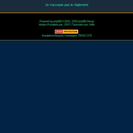
Je n'accepte pas le règlement
Powered by
phpBB
© 2001, 2005 phpBB Group
Version Fr réalisée par :
2037
| Traduction par :
Hélix
Inscriptions bloqués / messages: 75033 / 279