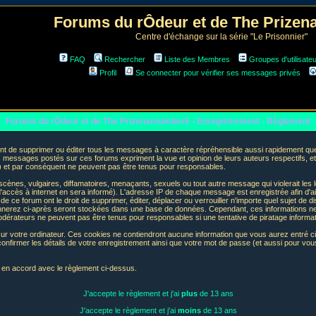
Forums du rÔdeur et de The Prize
Centre d'échange sur la série "Le Prisonnier"
FAQ
Rechercher
Liste des Membres
Groupes d'utilisate
Profil
Se connecter pour vérifier ses messages privés
Forums du rÔdeur et de The Prizenarnumber6 - Enregistrement - Règlement
t de supprimer ou éditer tous les messages à caractère répréhensible aussi rapidement que p
messages postés sur ces forums expriment la vue et opinion de leurs auteurs respectifs, e
t par conséquent ne peuvent pas être tenus pour responsables.
nes, vulgaires, diffamatoires, menaçants, sexuels ou tout autre message qui violerait les lo
accès à internet en sera informé). L'adresse IP de chaque message est enregistrée afin d'aid
de ce forum ont le droit de supprimer, éditer, déplacer ou verrouiller n'importe quel sujet de d
donnerez ci-après seront stockées dans une base de données. Cependant, ces informations n
odérateurs ne peuvent pas être tenus pour responsables si une tentative de piratage informa
sur votre ordinateur. Ces cookies ne contiendront aucune information que vous aurez entré ci-
 de confirmer les détails de votre enregistrement ainsi que votre mot de passe (et aussi pour
e en accord avec le règlement ci-dessus.
J'accepte le règlement et j'ai
plus
de 13 ans
J'accepte le règlement et j'ai
moins
de 13 ans