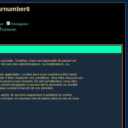
narnumber6
urs
S'enregistrer
Connexion
ossible. Toutefois, il leur est impossible de passer en
t non pas des administrateurs, ou modérateurs, ou
is applicables. Le faire peut vous conduire à être banni
er à faire respecter ces conditions. Vous êtes d'accord sur
iscussion à tout moment. En tant qu'utilisateur, vous êtes
e seront divulguées à aucune tierce personne ou société
tique conduit à l'accès de ces données.
après, ils servent uniquement à améliorer le confort
 vous envoyer un nouveau mot de passe dans la cas où vous