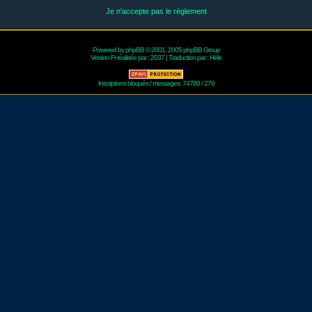
Je n'accepte pas le règlement
Powered by
phpBB
© 2001, 2005 phpBB Group
Version Fr réalisée par :
2037
| Traduction par :
Hélix
Inscriptions bloqués / messages: 74780 / 279