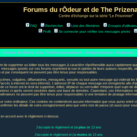
Forums du rÔdeur et de The Prize
Centre d'échange sur la série "Le Prisonnier"
FAQ
Rechercher
Liste des Membres
Groupes d'utilisate
Profil
Se connecter pour vérifier ses messages privés
Forums du rÔdeur et de The Prizenarnumber6 - Enregistrement - Règlement
t de supprimer ou éditer tous les messages à caractère répréhensible aussi rapidement que p
messages postés sur ces forums expriment la vue et opinion de leurs auteurs respectifs, e
t par conséquent ne peuvent pas être tenus pour responsables.
nes, vulgaires, diffamatoires, menaçants, sexuels ou tout autre message qui violerait les lo
accès à internet en sera informé). L'adresse IP de chaque message est enregistrée afin d'aid
de ce forum ont le droit de supprimer, éditer, déplacer ou verrouiller n'importe quel sujet de d
donnerez ci-après seront stockées dans une base de données. Cependant, ces informations n
odérateurs ne peuvent pas être tenus pour responsables si une tentative de piratage informa
sur votre ordinateur. Ces cookies ne contiendront aucune information que vous aurez entré ci-
 de confirmer les détails de votre enregistrement ainsi que votre mot de passe (et aussi pour
e en accord avec le règlement ci-dessus.
J'accepte le règlement et j'ai
plus
de 13 ans
J'accepte le règlement et j'ai
moins
de 13 ans