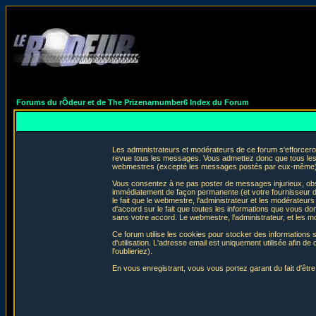
Forums du rÔdeur et de The Prizenarnumber6 Index du Forum
Les administrateurs et modérateurs de ce forum s'efforceron
revue tous les messages. Vous admettez donc que tous les 
webmestres (excepté les messages postés par eux-même) e
Vous consentez à ne pas poster de messages injurieux, obscè
immédiatement de façon permanente (et votre fournisseur d'
le fait que le webmestre, l'administrateur et les modérateurs 
d'accord sur le fait que toutes les informations que vous 
sans votre accord. Le webmestre, l'administrateur, et les m
Ce forum utilise les cookies pour stocker des informations 
d'utilisation. L'adresse email est uniquement utilisée afin
l'oublieriez).
En vous enregistrant, vous vous portez garant du fait d'êtr