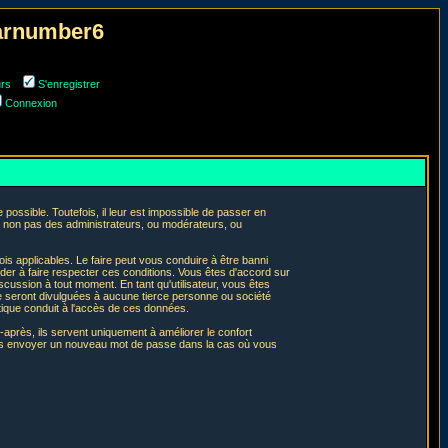
narnumber6
urs
S'enregistrer
Connexion
ossible. Toutefois, il leur est impossible de passer en
t non pas des administrateurs, ou modérateurs, ou
is applicables. Le faire peut vous conduire à être banni
er à faire respecter ces conditions. Vous êtes d'accord sur
iscussion à tout moment. En tant qu'utilisateur, vous êtes
e seront divulguées à aucune tierce personne ou société
tique conduit à l'accès de ces données.
après, ils servent uniquement à améliorer le confort
 vous envoyer un nouveau mot de passe dans la cas où vous