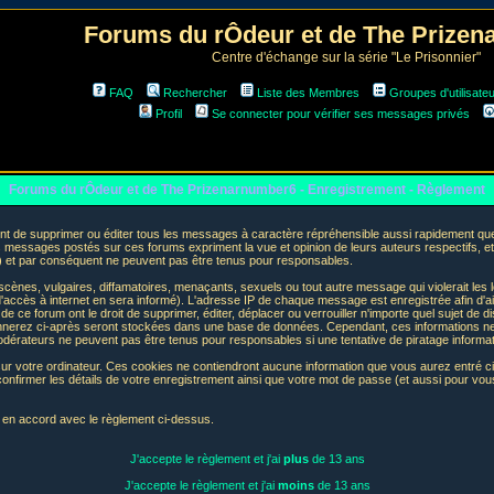
Forums du rÔdeur et de The Prize
Centre d'échange sur la série "Le Prisonnier"
FAQ
Rechercher
Liste des Membres
Groupes d'utilisate
Profil
Se connecter pour vérifier ses messages privés
Forums du rÔdeur et de The Prizenarnumber6 - Enregistrement - Règlement
t de supprimer ou éditer tous les messages à caractère répréhensible aussi rapidement que p
messages postés sur ces forums expriment la vue et opinion de leurs auteurs respectifs, e
t par conséquent ne peuvent pas être tenus pour responsables.
nes, vulgaires, diffamatoires, menaçants, sexuels ou tout autre message qui violerait les lo
accès à internet en sera informé). L'adresse IP de chaque message est enregistrée afin d'aid
de ce forum ont le droit de supprimer, éditer, déplacer ou verrouiller n'importe quel sujet de d
donnerez ci-après seront stockées dans une base de données. Cependant, ces informations n
odérateurs ne peuvent pas être tenus pour responsables si une tentative de piratage informa
sur votre ordinateur. Ces cookies ne contiendront aucune information que vous aurez entré ci-
 de confirmer les détails de votre enregistrement ainsi que votre mot de passe (et aussi pour
e en accord avec le règlement ci-dessus.
J'accepte le règlement et j'ai
plus
de 13 ans
J'accepte le règlement et j'ai
moins
de 13 ans