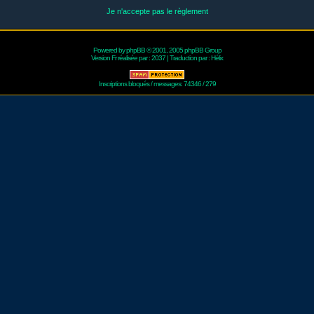
Je n'accepte pas le règlement
Powered by
phpBB
© 2001, 2005 phpBB Group
Version Fr réalisée par :
2037
| Traduction par :
Hélix
Inscriptions bloqués / messages: 74346 / 279