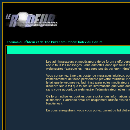
Forums du rÔdeur et de The Prizenarnumber6 Index du Forum
Les administrateurs et modérateurs de ce forum s'efforceron
revue tous les messages. Vous admettez donc que tous les 
webmestres (excepté les messages postés par eux-même) e
Vous consentez à ne pas poster de messages injurieux, obscè
immédiatement de façon permanente (et votre fournisseur d'
le fait que le webmestre, l'administrateur et les modérateurs 
d'accord sur le fait que toutes les informations que vous 
sans votre accord. Le webmestre, l'administrateur, et les m
Ce forum utilise les cookies pour stocker des informations 
d'utilisation. L'adresse email est uniquement utilisée afin
l'oublieriez).
En vous enregistrant, vous vous portez garant du fait d'êtr