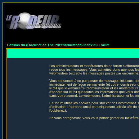
Forums du rÔdeur et de The Prizenarnumber6 Index du Forum
Les administrateurs et modérateurs de ce forum s'efforceron
revue tous les messages. Vous admettez donc que tous les 
webmestres (excepté les messages postés par eux-même) e
Vous consentez à ne pas poster de messages injurieux, obscè
immédiatement de façon permanente (et votre fournisseur d'
le fait que le webmestre, l'administrateur et les modérateurs 
d'accord sur le fait que toutes les informations que vous 
sans votre accord. Le webmestre, l'administrateur, et les m
Ce forum utilise les cookies pour stocker des informations 
d'utilisation. L'adresse email est uniquement utilisée afin
l'oublieriez).
En vous enregistrant, vous vous portez garant du fait d'êtr