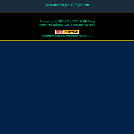
Je n'accepte pas le règlement
Powered by
phpBB
© 2001, 2005 phpBB Group
Version Fr réalisée par :
2037
| Traduction par :
Hélix
Inscriptions bloqués / messages: 75026 / 279