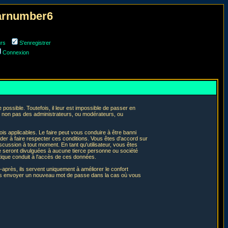
narnumber6
urs
S'enregistrer
Connexion
ossible. Toutefois, il leur est impossible de passer en
t non pas des administrateurs, ou modérateurs, ou
is applicables. Le faire peut vous conduire à être banni
er à faire respecter ces conditions. Vous êtes d'accord sur
iscussion à tout moment. En tant qu'utilisateur, vous êtes
e seront divulguées à aucune tierce personne ou société
tique conduit à l'accès de ces données.
après, ils servent uniquement à améliorer le confort
 vous envoyer un nouveau mot de passe dans la cas où vous