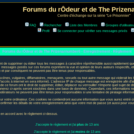
Forums du rÔdeur et de The Prize
Centre d'échange sur la série "Le Prisonnier"
FAQ
Rechercher
Liste des Membres
Groupes d'utilisate
Profil
Se connecter pour vérifier ses messages privés
Forums du rÔdeur et de The Prizenarnumber6 - Enregistrement - Règlement
t de supprimer ou éditer tous les messages à caractère répréhensible aussi rapidement que p
messages postés sur ces forums expriment la vue et opinion de leurs auteurs respectifs, e
t par conséquent ne peuvent pas être tenus pour responsables.
nes, vulgaires, diffamatoires, menaçants, sexuels ou tout autre message qui violerait les lo
accès à internet en sera informé). L'adresse IP de chaque message est enregistrée afin d'aid
de ce forum ont le droit de supprimer, éditer, déplacer ou verrouiller n'importe quel sujet de d
donnerez ci-après seront stockées dans une base de données. Cependant, ces informations n
odérateurs ne peuvent pas être tenus pour responsables si une tentative de piratage informa
sur votre ordinateur. Ces cookies ne contiendront aucune information que vous aurez entré ci-
 de confirmer les détails de votre enregistrement ainsi que votre mot de passe (et aussi pour
e en accord avec le règlement ci-dessus.
J'accepte le règlement et j'ai
plus
de 13 ans
J'accepte le règlement et j'ai
moins
de 13 ans