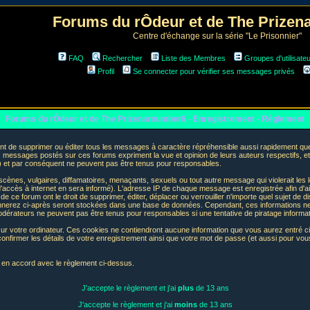
Forums du rÔdeur et de The Prize
Centre d'échange sur la série "Le Prisonnier"
FAQ
Rechercher
Liste des Membres
Groupes d'utilisate
Profil
Se connecter pour vérifier ses messages privés
Forums du rÔdeur et de The Prizenarnumber6 - Enregistrement - Règlement
t de supprimer ou éditer tous les messages à caractère répréhensible aussi rapidement que p
messages postés sur ces forums expriment la vue et opinion de leurs auteurs respectifs, e
t par conséquent ne peuvent pas être tenus pour responsables.
nes, vulgaires, diffamatoires, menaçants, sexuels ou tout autre message qui violerait les lo
accès à internet en sera informé). L'adresse IP de chaque message est enregistrée afin d'aid
de ce forum ont le droit de supprimer, éditer, déplacer ou verrouiller n'importe quel sujet de d
donnerez ci-après seront stockées dans une base de données. Cependant, ces informations n
odérateurs ne peuvent pas être tenus pour responsables si une tentative de piratage informa
sur votre ordinateur. Ces cookies ne contiendront aucune information que vous aurez entré ci-
 de confirmer les détails de votre enregistrement ainsi que votre mot de passe (et aussi pour
e en accord avec le règlement ci-dessus.
J'accepte le règlement et j'ai
plus
de 13 ans
J'accepte le règlement et j'ai
moins
de 13 ans