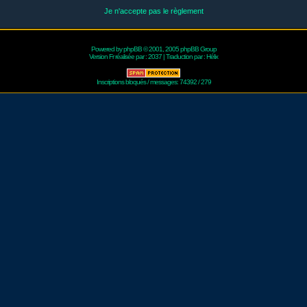
Je n'accepte pas le règlement
Powered by
phpBB
© 2001, 2005 phpBB Group
Version Fr réalisée par :
2037
| Traduction par :
Hélix
Inscriptions bloqués / messages: 74392 / 279