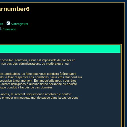
narnumber6
urs
S'enregistrer
Connexion
ossible. Toutefois, il leur est impossible de passer en
t non pas des administrateurs, ou modérateurs, ou
is applicables. Le faire peut vous conduire à être banni
er à faire respecter ces conditions. Vous êtes d'accord sur
iscussion à tout moment. En tant qu'utilisateur, vous êtes
e seront divulguées à aucune tierce personne ou société
tique conduit à l'accès de ces données.
après, ils servent uniquement à améliorer le confort
 vous envoyer un nouveau mot de passe dans la cas où vous