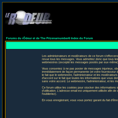
Forums du rÔdeur et de The Prizenarnumber6 Index du Forum
Les administrateurs et modérateurs de ce forum s'efforceron
revue tous les messages. Vous admettez donc que tous les 
webmestres (excepté les messages postés par eux-même) e
Vous consentez à ne pas poster de messages injurieux, obscè
immédiatement de façon permanente (et votre fournisseur d'
le fait que le webmestre, l'administrateur et les modérateurs 
d'accord sur le fait que toutes les informations que vous 
sans votre accord. Le webmestre, l'administrateur, et les m
Ce forum utilise les cookies pour stocker des informations 
d'utilisation. L'adresse email est uniquement utilisée afin
l'oublieriez).
En vous enregistrant, vous vous portez garant du fait d'êtr