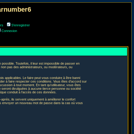
narnumber6
urs
S'enregistrer
Connexion
ossible. Toutefois, il leur est impossible de passer en
t non pas des administrateurs, ou modérateurs, ou
is applicables. Le faire peut vous conduire à être banni
er à faire respecter ces conditions. Vous êtes d'accord sur
iscussion à tout moment. En tant qu'utilisateur, vous êtes
e seront divulguées à aucune tierce personne ou société
tique conduit à l'accès de ces données.
après, ils servent uniquement à améliorer le confort
 vous envoyer un nouveau mot de passe dans la cas où vous