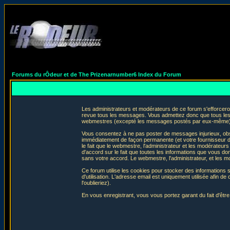
Forums du rÔdeur et de The Prizenarnumber6 Index du Forum
Les administrateurs et modérateurs de ce forum s'efforceron
revue tous les messages. Vous admettez donc que tous les 
webmestres (excepté les messages postés par eux-même) e
Vous consentez à ne pas poster de messages injurieux, obscè
immédiatement de façon permanente (et votre fournisseur d'
le fait que le webmestre, l'administrateur et les modérateurs 
d'accord sur le fait que toutes les informations que vous 
sans votre accord. Le webmestre, l'administrateur, et les m
Ce forum utilise les cookies pour stocker des informations 
d'utilisation. L'adresse email est uniquement utilisée afin
l'oublieriez).
En vous enregistrant, vous vous portez garant du fait d'êtr