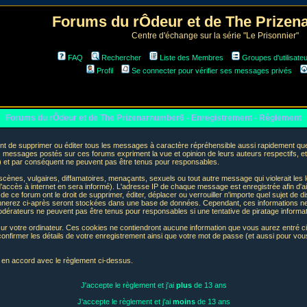
Forums du rÔdeur et de The Prize
Centre d'échange sur la série "Le Prisonnier"
FAQ
Rechercher
Liste des Membres
Groupes d'utilisate
Profil
Se connecter pour vérifier ses messages privés
Forums du rÔdeur et de The Prizenarnumber6 - Enregistrement - Règlement
t de supprimer ou éditer tous les messages à caractère répréhensible aussi rapidement que p
messages postés sur ces forums expriment la vue et opinion de leurs auteurs respectifs, e
t par conséquent ne peuvent pas être tenus pour responsables.
nes, vulgaires, diffamatoires, menaçants, sexuels ou tout autre message qui violerait les lo
accès à internet en sera informé). L'adresse IP de chaque message est enregistrée afin d'aid
de ce forum ont le droit de supprimer, éditer, déplacer ou verrouiller n'importe quel sujet de d
donnerez ci-après seront stockées dans une base de données. Cependant, ces informations n
odérateurs ne peuvent pas être tenus pour responsables si une tentative de piratage informa
sur votre ordinateur. Ces cookies ne contiendront aucune information que vous aurez entré ci-
 de confirmer les détails de votre enregistrement ainsi que votre mot de passe (et aussi pour
e en accord avec le règlement ci-dessus.
J'accepte le règlement et j'ai
plus
de 13 ans
J'accepte le règlement et j'ai
moins
de 13 ans