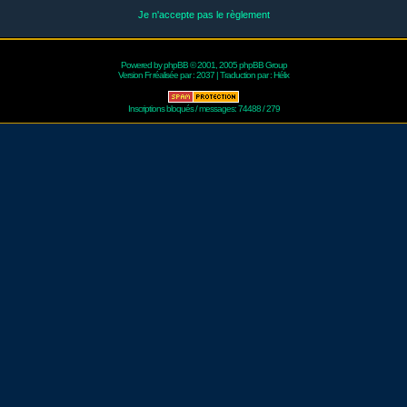
Je n'accepte pas le règlement
Powered by
phpBB
© 2001, 2005 phpBB Group
Version Fr réalisée par :
2037
| Traduction par :
Hélix
Inscriptions bloqués / messages: 74488 / 279