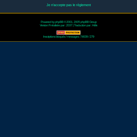
Je n'accepte pas le règlement
Powered by
phpBB
© 2001, 2005 phpBB Group
Version Fr réalisée par :
2037
| Traduction par :
Hélix
Inscriptions bloqués / messages: 74639 / 279