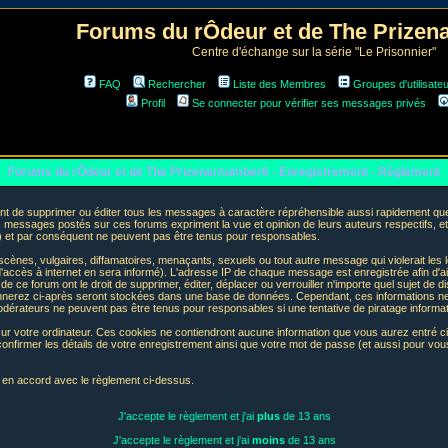
Forums du rÔdeur et de The Prize
Centre d'échange sur la série "Le Prisonnier"
FAQ
Rechercher
Liste des Membres
Groupes d'utilisate
Profil
Se connecter pour vérifier ses messages privés
Forums du rÔdeur et de The Prizenarnumber6 - Enregistrement - Règlement
t de supprimer ou éditer tous les messages à caractère répréhensible aussi rapidement que p
messages postés sur ces forums expriment la vue et opinion de leurs auteurs respectifs, e
t par conséquent ne peuvent pas être tenus pour responsables.
nes, vulgaires, diffamatoires, menaçants, sexuels ou tout autre message qui violerait les lo
accès à internet en sera informé). L'adresse IP de chaque message est enregistrée afin d'aid
de ce forum ont le droit de supprimer, éditer, déplacer ou verrouiller n'importe quel sujet de d
donnerez ci-après seront stockées dans une base de données. Cependant, ces informations n
odérateurs ne peuvent pas être tenus pour responsables si une tentative de piratage informa
sur votre ordinateur. Ces cookies ne contiendront aucune information que vous aurez entré ci-
 de confirmer les détails de votre enregistrement ainsi que votre mot de passe (et aussi pour
e en accord avec le règlement ci-dessus.
J'accepte le règlement et j'ai
plus
de 13 ans
J'accepte le règlement et j'ai
moins
de 13 ans