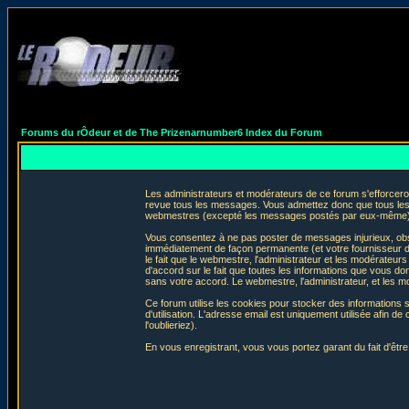
Forums du rÔdeur et de The Prizenarnumber6 Index du Forum
Les administrateurs et modérateurs de ce forum s'efforceron
revue tous les messages. Vous admettez donc que tous les 
webmestres (excepté les messages postés par eux-même) e
Vous consentez à ne pas poster de messages injurieux, obscè
immédiatement de façon permanente (et votre fournisseur d'
le fait que le webmestre, l'administrateur et les modérateurs 
d'accord sur le fait que toutes les informations que vous 
sans votre accord. Le webmestre, l'administrateur, et les m
Ce forum utilise les cookies pour stocker des informations 
d'utilisation. L'adresse email est uniquement utilisée afin
l'oublieriez).
En vous enregistrant, vous vous portez garant du fait d'êtr