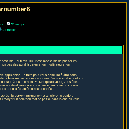
narnumber6
urs
S'enregistrer
Connexion
ossible. Toutefois, il leur est impossible de passer en
t non pas des administrateurs, ou modérateurs, ou
is applicables. Le faire peut vous conduire à être banni
er à faire respecter ces conditions. Vous êtes d'accord sur
iscussion à tout moment. En tant qu'utilisateur, vous êtes
e seront divulguées à aucune tierce personne ou société
tique conduit à l'accès de ces données.
après, ils servent uniquement à améliorer le confort
 vous envoyer un nouveau mot de passe dans la cas où vous