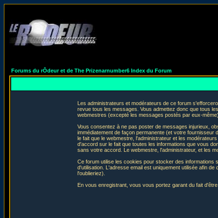
Forums du rÔdeur et de The Prizenarnumber6 Index du Forum
Les administrateurs et modérateurs de ce forum s'efforceron
revue tous les messages. Vous admettez donc que tous les 
webmestres (excepté les messages postés par eux-même) e
Vous consentez à ne pas poster de messages injurieux, obscè
immédiatement de façon permanente (et votre fournisseur d'
le fait que le webmestre, l'administrateur et les modérateurs 
d'accord sur le fait que toutes les informations que vous 
sans votre accord. Le webmestre, l'administrateur, et les m
Ce forum utilise les cookies pour stocker des informations 
d'utilisation. L'adresse email est uniquement utilisée afin
l'oublieriez).
En vous enregistrant, vous vous portez garant du fait d'êtr