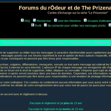
Forums du rÔdeur et de The Prize
Centre d'échange sur la série "Le Prisonnier"
FAQ
Rechercher
Liste des Membres
Groupes d'utilisate
Profil
Se connecter pour vérifier ses messages privés
Forums du rÔdeur et de The Prizenarnumber6 - Enregistrement - Règlement
t de supprimer ou éditer tous les messages à caractère répréhensible aussi rapidement que p
messages postés sur ces forums expriment la vue et opinion de leurs auteurs respectifs, e
t par conséquent ne peuvent pas être tenus pour responsables.
nes, vulgaires, diffamatoires, menaçants, sexuels ou tout autre message qui violerait les lo
accès à internet en sera informé). L'adresse IP de chaque message est enregistrée afin d'aid
de ce forum ont le droit de supprimer, éditer, déplacer ou verrouiller n'importe quel sujet de d
donnerez ci-après seront stockées dans une base de données. Cependant, ces informations n
odérateurs ne peuvent pas être tenus pour responsables si une tentative de piratage informa
sur votre ordinateur. Ces cookies ne contiendront aucune information que vous aurez entré ci-
 de confirmer les détails de votre enregistrement ainsi que votre mot de passe (et aussi pour
e en accord avec le règlement ci-dessus.
J'accepte le règlement et j'ai
plus
de 13 ans
J'accepte le règlement et j'ai
moins
de 13 ans