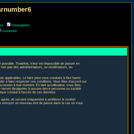
narnumber6
urs
S'enregistrer
Connexion
ossible. Toutefois, il leur est impossible de passer en
t non pas des administrateurs, ou modérateurs, ou
is applicables. Le faire peut vous conduire à être banni
er à faire respecter ces conditions. Vous êtes d'accord sur
iscussion à tout moment. En tant qu'utilisateur, vous êtes
e seront divulguées à aucune tierce personne ou société
tique conduit à l'accès de ces données.
après, ils servent uniquement à améliorer le confort
 vous envoyer un nouveau mot de passe dans la cas où vous