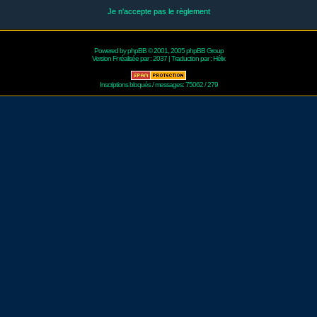
Je n'accepte pas le règlement
Powered by
phpBB
© 2001, 2005 phpBB Group
Version Fr réalisée par :
2037
| Traduction par :
Hélix
Inscriptions bloqués / messages: 75062 / 279