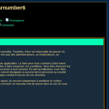
narnumber6
urs
S'enregistrer
Connexion
ossible. Toutefois, il leur est impossible de passer en
t non pas des administrateurs, ou modérateurs, ou
is applicables. Le faire peut vous conduire à être banni
er à faire respecter ces conditions. Vous êtes d'accord sur
iscussion à tout moment. En tant qu'utilisateur, vous êtes
e seront divulguées à aucune tierce personne ou société
tique conduit à l'accès de ces données.
après, ils servent uniquement à améliorer le confort
 vous envoyer un nouveau mot de passe dans la cas où vous