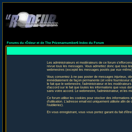
Forums du rÔdeur et de The Prizenarnumber6 Index du Forum
Les administrateurs et modérateurs de ce forum s'efforceron
revue tous les messages. Vous admettez donc que tous les 
webmestres (excepté les messages postés par eux-même) e
Vous consentez à ne pas poster de messages injurieux, obscè
immédiatement de façon permanente (et votre fournisseur d'
le fait que le webmestre, l'administrateur et les modérateurs 
d'accord sur le fait que toutes les informations que vous 
sans votre accord. Le webmestre, l'administrateur, et les m
Ce forum utilise les cookies pour stocker des informations 
d'utilisation. L'adresse email est uniquement utilisée afin
l'oublieriez).
En vous enregistrant, vous vous portez garant du fait d'êtr