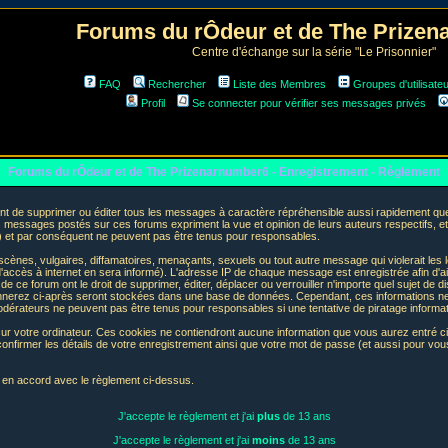
Forums du rÔdeur et de The Prize
Centre d'échange sur la série "Le Prisonnier"
FAQ
Rechercher
Liste des Membres
Groupes d'utilisate
Profil
Se connecter pour vérifier ses messages privés
Forums du rÔdeur et de The Prizenarnumber6 - Enregistrement - Règlement
t de supprimer ou éditer tous les messages à caractère répréhensible aussi rapidement que p
messages postés sur ces forums expriment la vue et opinion de leurs auteurs respectifs, e
t par conséquent ne peuvent pas être tenus pour responsables.
nes, vulgaires, diffamatoires, menaçants, sexuels ou tout autre message qui violerait les lo
accès à internet en sera informé). L'adresse IP de chaque message est enregistrée afin d'aid
de ce forum ont le droit de supprimer, éditer, déplacer ou verrouiller n'importe quel sujet de d
donnerez ci-après seront stockées dans une base de données. Cependant, ces informations n
odérateurs ne peuvent pas être tenus pour responsables si une tentative de piratage informa
sur votre ordinateur. Ces cookies ne contiendront aucune information que vous aurez entré ci-
 de confirmer les détails de votre enregistrement ainsi que votre mot de passe (et aussi pour
e en accord avec le règlement ci-dessus.
J'accepte le règlement et j'ai
plus
de 13 ans
J'accepte le règlement et j'ai
moins
de 13 ans