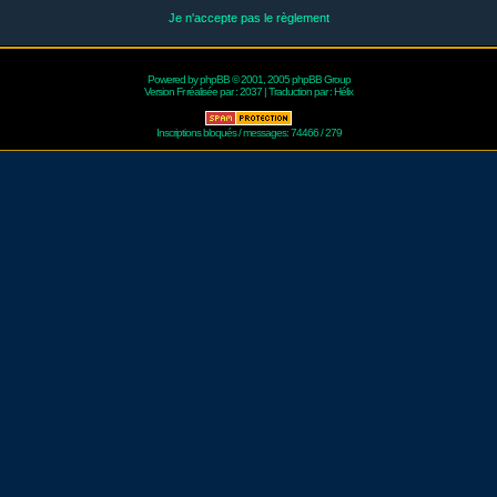
Je n'accepte pas le règlement
Powered by
phpBB
© 2001, 2005 phpBB Group
Version Fr réalisée par :
2037
| Traduction par :
Hélix
Inscriptions bloqués / messages: 74466 / 279