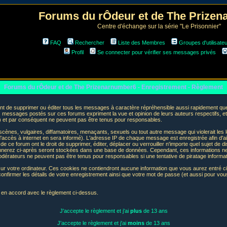
Forums du rÔdeur et de The Prize
Centre d'échange sur la série "Le Prisonnier"
FAQ
Rechercher
Liste des Membres
Groupes d'utilisate
Profil
Se connecter pour vérifier ses messages privés
Forums du rÔdeur et de The Prizenarnumber6 - Enregistrement - Règlement
t de supprimer ou éditer tous les messages à caractère répréhensible aussi rapidement que p
messages postés sur ces forums expriment la vue et opinion de leurs auteurs respectifs, e
t par conséquent ne peuvent pas être tenus pour responsables.
nes, vulgaires, diffamatoires, menaçants, sexuels ou tout autre message qui violerait les lo
accès à internet en sera informé). L'adresse IP de chaque message est enregistrée afin d'aid
de ce forum ont le droit de supprimer, éditer, déplacer ou verrouiller n'importe quel sujet de d
donnerez ci-après seront stockées dans une base de données. Cependant, ces informations n
odérateurs ne peuvent pas être tenus pour responsables si une tentative de piratage informa
sur votre ordinateur. Ces cookies ne contiendront aucune information que vous aurez entré ci-
 de confirmer les détails de votre enregistrement ainsi que votre mot de passe (et aussi pour
e en accord avec le règlement ci-dessus.
J'accepte le règlement et j'ai
plus
de 13 ans
J'accepte le règlement et j'ai
moins
de 13 ans