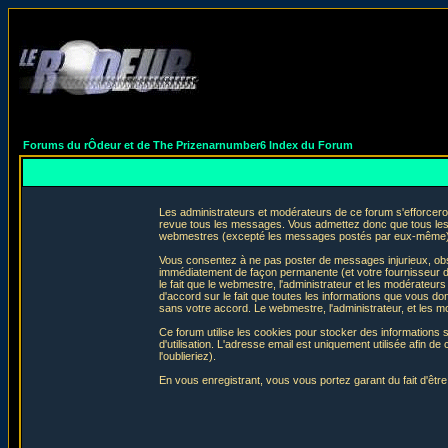
Forums du rÔdeur et de The Prizenarnumber6 Index du Forum
Les administrateurs et modérateurs de ce forum s'efforceron
revue tous les messages. Vous admettez donc que tous les 
webmestres (excepté les messages postés par eux-même) e
Vous consentez à ne pas poster de messages injurieux, obscè
immédiatement de façon permanente (et votre fournisseur d'
le fait que le webmestre, l'administrateur et les modérateurs 
d'accord sur le fait que toutes les informations que vous 
sans votre accord. Le webmestre, l'administrateur, et les m
Ce forum utilise les cookies pour stocker des informations 
d'utilisation. L'adresse email est uniquement utilisée afin
l'oublieriez).
En vous enregistrant, vous vous portez garant du fait d'êtr