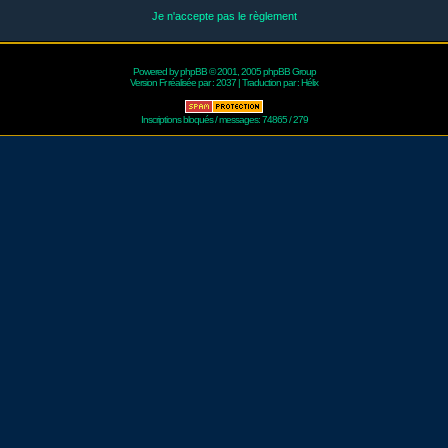
Je n'accepte pas le règlement
Powered by
phpBB
© 2001, 2005 phpBB Group
Version Fr réalisée par :
2037
| Traduction par :
Hélix
Inscriptions bloqués / messages: 74865 / 279