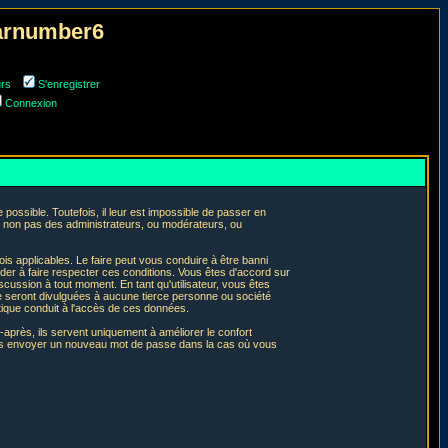
narnumber6
urs
S'enregistrer
Connexion
ossible. Toutefois, il leur est impossible de passer en
t non pas des administrateurs, ou modérateurs, ou
is applicables. Le faire peut vous conduire à être banni
er à faire respecter ces conditions. Vous êtes d'accord sur
iscussion à tout moment. En tant qu'utilisateur, vous êtes
e seront divulguées à aucune tierce personne ou société
tique conduit à l'accès de ces données.
après, ils servent uniquement à améliorer le confort
 vous envoyer un nouveau mot de passe dans la cas où vous