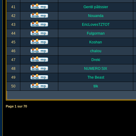
41
Gentil pâtissier
42
Nouanda
43
EricLovesTZTOT
44
Fulgorman
45
Koshan
46
chalou
47
Dreki
48
NUMERO SIX
49
The Beast
50
tilk
Page
1
sur
70