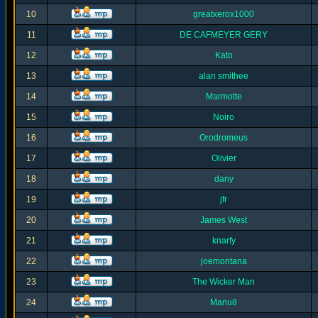
10
greatxerox1000
11
DE CAFMEYER GERY
12
Kato
13
alan smithee
14
Marmotte
15
Noiro
16
Orodromeus
17
Olivier
18
dany
19
jfr
20
James West
21
knarfy
22
joemontana
23
The Wicker Man
24
Manu8