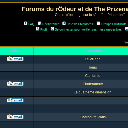
Forums du rÔdeur et de The Prize
Centre d'échange sur la série "Le Prisonnier"
FAQ
Rechercher
Liste des Membres
Groupes d'utilisate
Profil
Se connecter pour vérifier ses messages privés
Sé
Email
Localisation
Le Village
Tours
Californie
Chateauroux
La quatrième dimension
Cherbourg-Paris