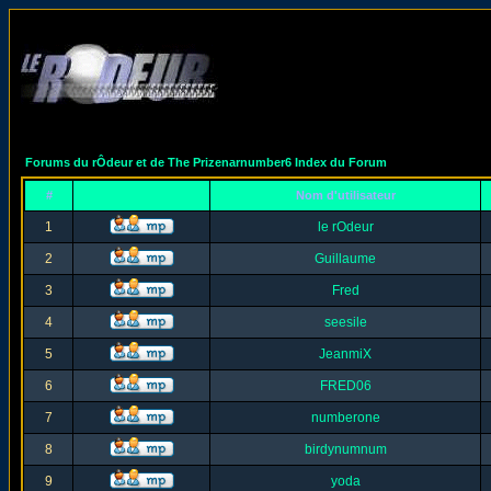
Forums du rÔdeur et de The Prizenarnumber6 Index du Forum
#
Nom d'utilisateur
1
le rOdeur
2
Guillaume
3
Fred
4
seesile
5
JeanmiX
6
FRED06
7
numberone
8
birdynumnum
9
yoda