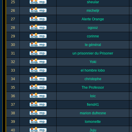
25
sheular
26
micheljr
27
Alerte Orange
28
ogooz
29
corinne
30
le général
31
un prisonnier du Prisoner
32
Yoki
33
el hombre lobo
34
christophe
35
The Professor
36
loic
37
fiend41
38
marion dufresne
39
lomonette
40
Juju