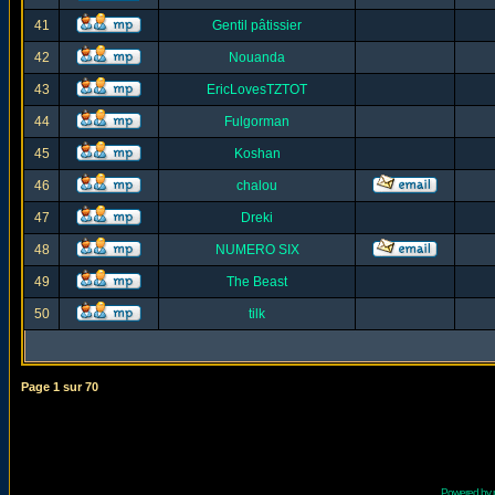
41
Gentil pâtissier
42
Nouanda
43
EricLovesTZTOT
44
Fulgorman
45
Koshan
46
chalou
47
Dreki
48
NUMERO SIX
49
The Beast
50
tilk
Page
1
sur
70
Powered by