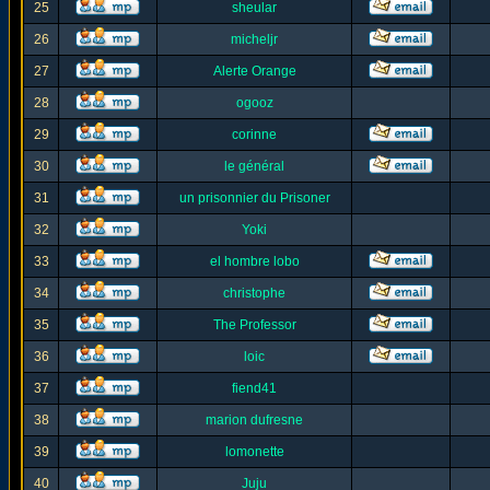
25
sheular
26
micheljr
27
Alerte Orange
28
ogooz
29
corinne
30
le général
31
un prisonnier du Prisoner
32
Yoki
33
el hombre lobo
34
christophe
35
The Professor
36
loic
37
fiend41
38
marion dufresne
39
lomonette
40
Juju