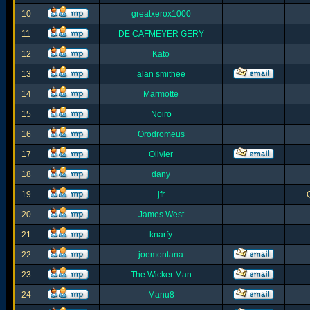
10
greatxerox1000
11
DE CAFMEYER GERY
12
Kato
13
alan smithee
14
Marmotte
15
Noiro
16
Orodromeus
17
Olivier
18
dany
19
jfr
20
James West
21
knarfy
22
joemontana
23
The Wicker Man
24
Manu8