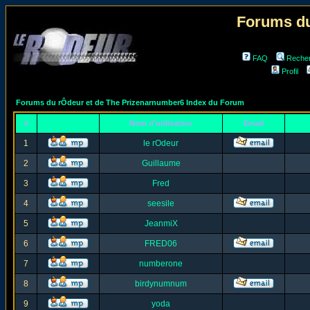
Forums du
FAQ
Reche
Profil
Forums du rÔdeur et de The Prizenarnumber6 Index du Forum
#
Nom d'utilisateur
Email
1
le rOdeur
2
Guillaume
3
Fred
4
seesile
5
JeanmiX
6
FRED06
7
numberone
8
birdynumnum
9
yoda