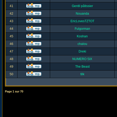
41
Gentil pâtissier
42
Nouanda
43
EricLovesTZTOT
44
Fulgorman
45
Koshan
46
chalou
47
Dreki
48
NUMERO SIX
49
The Beast
50
tilk
Page
1
sur
70