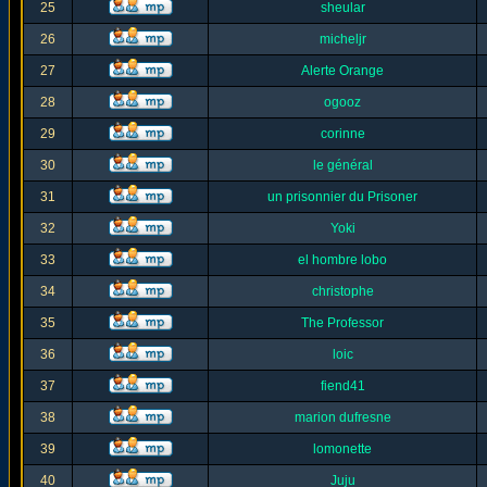
25
sheular
26
micheljr
27
Alerte Orange
28
ogooz
29
corinne
30
le général
31
un prisonnier du Prisoner
32
Yoki
33
el hombre lobo
34
christophe
35
The Professor
36
loic
37
fiend41
38
marion dufresne
39
lomonette
40
Juju