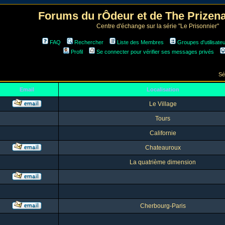
Forums du rÔdeur et de The Prize
Centre d'échange sur la série "Le Prisonnier"
FAQ
Rechercher
Liste des Membres
Groupes d'utilisate
Profil
Se connecter pour vérifier ses messages privés
Sé
Email
Localisation
Le Village
Tours
Californie
Chateauroux
La quatrième dimension
Cherbourg-Paris