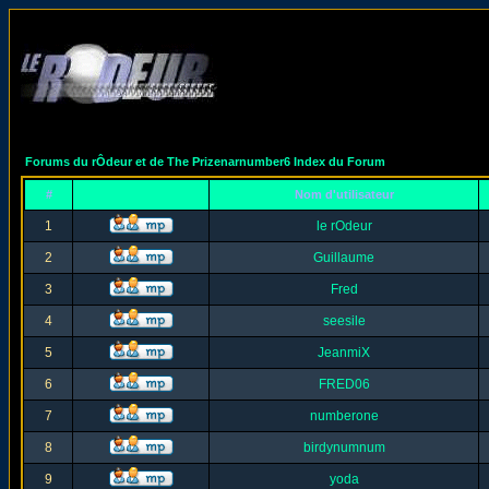
Forums du rÔdeur et de The Prizenarnumber6 Index du Forum
#
Nom d'utilisateur
1
le rOdeur
2
Guillaume
3
Fred
4
seesile
5
JeanmiX
6
FRED06
7
numberone
8
birdynumnum
9
yoda