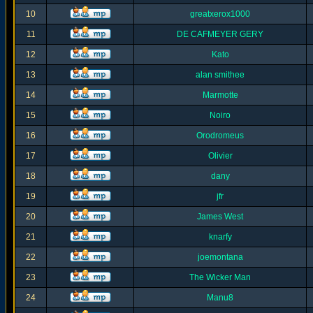
10
greatxerox1000
11
DE CAFMEYER GERY
12
Kato
13
alan smithee
14
Marmotte
15
Noiro
16
Orodromeus
17
Olivier
18
dany
19
jfr
20
James West
21
knarfy
22
joemontana
23
The Wicker Man
24
Manu8