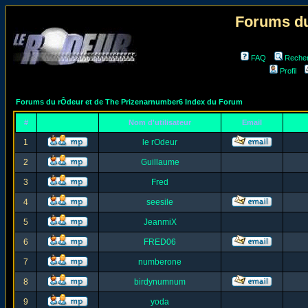
Forums du
FAQ
Reche
Profil
Forums du rÔdeur et de The Prizenarnumber6 Index du Forum
#
Nom d'utilisateur
Email
1
le rOdeur
2
Guillaume
3
Fred
4
seesile
5
JeanmiX
6
FRED06
7
numberone
8
birdynumnum
9
yoda