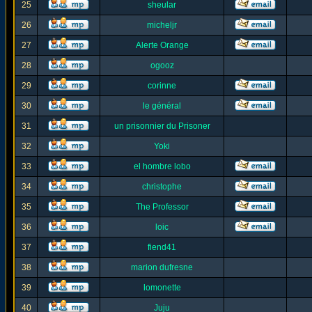
25
sheular
26
micheljr
27
Alerte Orange
28
ogooz
29
corinne
30
le général
31
un prisonnier du Prisoner
32
Yoki
33
el hombre lobo
34
christophe
35
The Professor
36
loic
37
fiend41
38
marion dufresne
39
lomonette
40
Juju