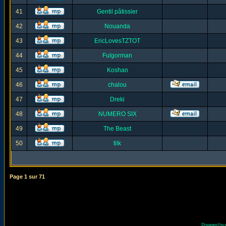
41
Gentil pâtissier
42
Nouanda
43
EricLovesTZTOT
44
Fulgorman
45
Koshan
46
chalou
47
Dreki
48
NUMERO SIX
49
The Beast
50
tilk
Page
1
sur
71
Powered by