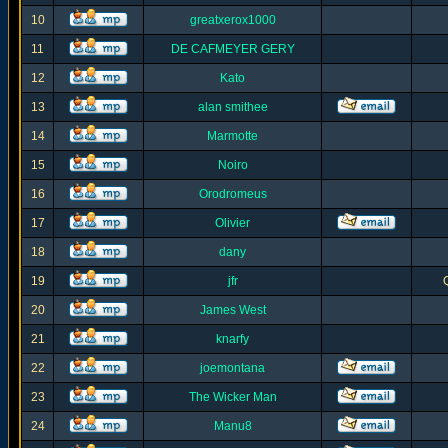
10
greatxerox1000
11
DE CAFMEYER GERY
12
Kato
13
alan smithee
14
Marmotte
15
Noiro
16
Orodromeus
17
Olivier
18
dany
19
jfr
20
James West
21
knarfy
22
joemontana
23
The Wicker Man
24
Manu8