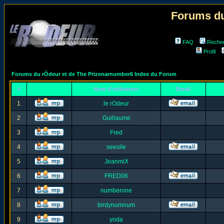
Forums du
FAQ
Reche
Profil
Forums du rÔdeur et de The Prizenarnumber6 Index du Forum
#
Nom d'utilisateur
Email
1
le rOdeur
2
Guillaume
3
Fred
4
seesile
5
JeanmiX
6
FRED06
7
numberone
8
birdynumnum
9
yoda