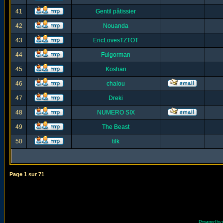
41
Gentil pâtissier
42
Nouanda
43
EricLovesTZTOT
44
Fulgorman
45
Koshan
46
chalou
47
Dreki
48
NUMERO SIX
49
The Beast
50
tilk
Page
1
sur
71
Powered by