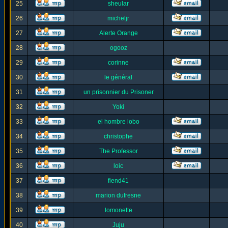
25
sheular
26
micheljr
27
Alerte Orange
28
ogooz
29
corinne
30
le général
31
un prisonnier du Prisoner
32
Yoki
33
el hombre lobo
34
christophe
35
The Professor
36
loic
37
fiend41
38
marion dufresne
39
lomonette
40
Juju