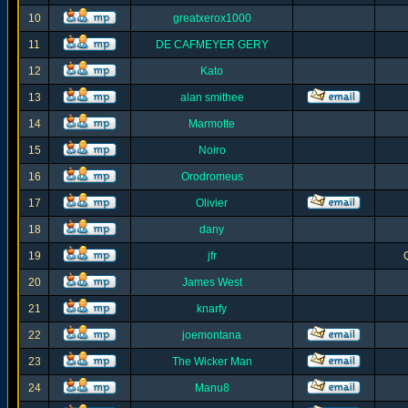
10
greatxerox1000
11
DE CAFMEYER GERY
12
Kato
13
alan smithee
14
Marmotte
15
Noiro
16
Orodromeus
17
Olivier
18
dany
19
jfr
20
James West
21
knarfy
22
joemontana
23
The Wicker Man
24
Manu8