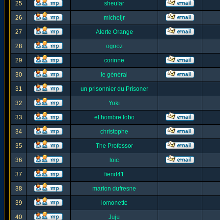
25
sheular
26
micheljr
27
Alerte Orange
28
ogooz
29
corinne
30
le général
31
un prisonnier du Prisoner
32
Yoki
33
el hombre lobo
34
christophe
35
The Professor
36
loic
37
fiend41
38
marion dufresne
39
lomonette
40
Juju