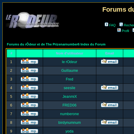
Forums du
FAQ
Reche
Profil
Forums du rÔdeur et de The Prizenarnumber6 Index du Forum
#
Nom d'utilisateur
Email
1
le rOdeur
2
Guillaume
3
Fred
4
seesile
5
JeanmiX
6
FRED06
7
numberone
8
birdynumnum
9
yoda