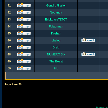
41
Gentil pâtissier
42
Nouanda
43
EricLovesTZTOT
44
Fulgorman
45
Koshan
46
chalou
47
Dreki
48
NUMERO SIX
49
The Beast
50
tilk
Page
1
sur
70
Powered by