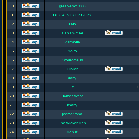
10
greatxerox1000
11
DE CAFMEYER GERY
12
Kato
13
alan smithee
14
Marmotte
15
Noiro
16
Orodromeus
17
Olivier
18
dany
19
jfr
20
James West
21
knarfy
22
joemontana
23
The Wicker Man
24
Manu8